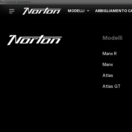
No Content Available
MODELLI
ABBIGLIAMENTO C
Modelli
Manx R
Manx
Atlas
Atlas GT