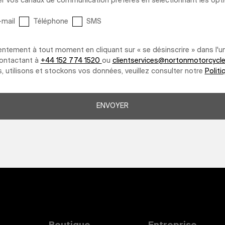
quer vos canaux de communication préférés en sélectionnant les opt
-mail
Téléphone
SMS
entement à tout moment en cliquant sur « se désinscrire » dans l'
contactant à
+44 152 774 1520
ou
clientservices@nortonmotorcyc
, utilisons et stockons vos données, veuillez consulter notre
Politi
ENVOYER