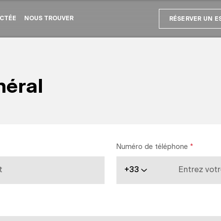
CTÉE
NOUS TROUVER
RÉSERVER UN E
néral
Numéro de téléphone
*
+33