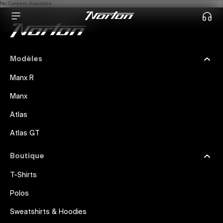
No Content Available
Modèles
Manx R
Manx
Atlas
Atlas GT
Boutique
T-Shirts
Polos
Sweatshirts & Hoodies